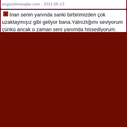
engüzelmesajlar.com - 2011-05-13
İnan senin yanında sanki birbirimizden çok
uzaktaymışız gibi geliyor bana.Yalnızlığımı seviyorum
çünkü ancak o zaman seni yanımda hissediyorum.
engüzelmesajlar.com - 2011-05-13
Seninleyken kısa süreli zamanlarımızda uzun
ömürlü anılara imza atıyorum bebeğim.
engüzelmesajlar.com - 2011-05-13
Birgun Dudaklarin Kurursa Okyanusu Getiririm
Sana Aksam Ayazinda Titrersen Gunesi Getiririm
Sana Eger Gonlun Bir Sevgi Ararsa Kalbimi Sokup
Getiririm Sana…
engüzelmesajlar.com - 2011-05-13
Kâbusum ol, derdim ol, kederim ol, belam ol. Ama
yeter ki benim ol
ahmet 07 - 2014-05-17