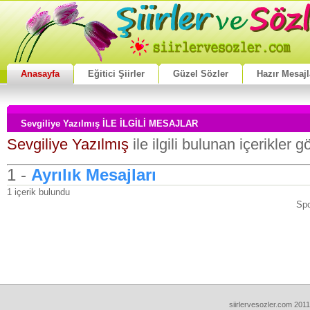
Anasayfa
Eğitici Şiirler
Güzel Sözler
Hazır Mesajl
Sevgiliye Yazılmış İLE İLGİLİ MESAJLAR
Sevgiliye Yazılmış
ile ilgili bulunan içerikler 
1 -
Ayrılık Mesajları
1 içerik bulundu
Spo
siirlervesozler.com 2011