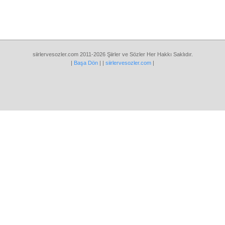
siirlervesozler.com 2011-2026 Şiirler ve Sözler Her Hakkı Saklıdır.
|
Başa Dön
| |
siirlervesozler.com
|