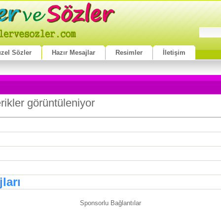
zel Sözler
Hazır Mesajlar
Resimler
İletişim
erikler görüntüleniyor
ları
Sponsorlu Bağlantılar