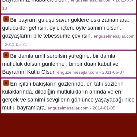
18
Bir bayram gülüşü savur göklere eski zamanlara,
gülücükler getirsin, öyle içten, öyle samimi olsun,
gözyaşlarını bile tebessüme çevirsin.
engüzelmesajlar.com
- 2011-05-21
Bir damla ümit serpilsin yüreğine, bir damla
mutluluk dolsun günlerine , binbir duan kabül ve
Bayramın Kutlu Olsun
engüzelmesajlar.com - 2011-06-07
En ışıltılı bakışların gözlerinde, en tatlı sözlerin
kulaklarında, dilediğin mutlulukların anında ve en
gerçek ve samimi sevgilerin gönlünce yaşayacağı nice
mutlu bayramlara.
engüzelmesajlar.com - 2014-01-05
Allahın rahmeti üzerine olsun. Sana gelen her iyilik
Allah'tandır, bütün kötülükler nefsindendir. Mekanın
cennet yuvan huzurlu kalbin Allah ile dolu bayramın