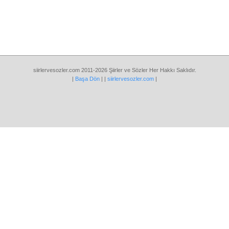
siirlervesozler.com 2011-2026 Şiirler ve Sözler Her Hakkı Saklıdır.
|
Başa Dön
| |
siirlervesozler.com
|