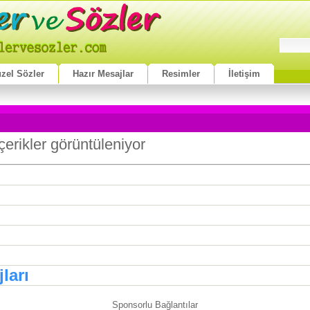
zel Sözler
Hazır Mesajlar
Resimler
İletişim
içerikler görüntüleniyor
ları
Sponsorlu Bağlantılar