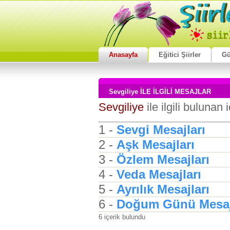
Anasayfa
Eğitici Şiirler
Gü
Sevgiliye İLE İLGİLİ MESAJLAR
Sevgiliye
ile ilgili bulunan 
1 -
Sevgi Mesajları
2 -
Aşk Mesajları
3 -
Özlem Mesajları
4 -
Veda Mesajları
5 -
Ayrılık Mesajları
6 -
Doğum Günü Mesaj
6 içerik bulundu