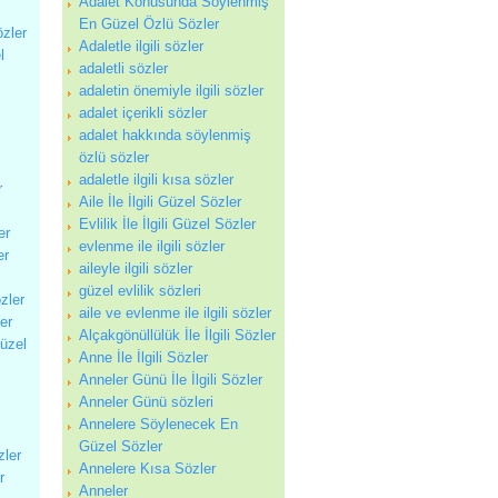
Adalet Konusunda Söylenmiş
En Güzel Özlü Sözler
özler
Adaletle ilgili sözler
l
adaletli sözler
adaletin önemiyle ilgili sözler
adalet içerikli sözler
adalet hakkında söylenmiş
özlü sözler
adaletle ilgili kısa sözler
r
Aile İle İlgili Güzel Sözler
Evlilik İle İlgili Güzel Sözler
er
evlenme ile ilgili sözler
er
aileyle ilgili sözler
güzel evlilik sözleri
zler
aile ve evlenme ile ilgili sözler
ler
Alçakgönüllülük İle İlgili Sözler
Güzel
Anne İle İlgili Sözler
Anneler Günü İle İlgili Sözler
Anneler Günü sözleri
Annelere Söylenecek En
Güzel Sözler
zler
Annelere Kısa Sözler
r
Anneler