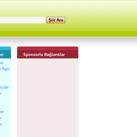
ri
Sponsorlu Bağlantılar
ler
İlgili
Sözler
r
ler
r
er