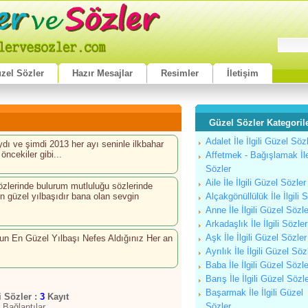
zel Sözler
Hazır Mesajlar
Resimler
İletişim
Güzel Sözler Kategorile
Adalet İle İlgili Güzel Söz
dı ve şimdi 2013 her ayı seninle ilkbahar
öncekiler gibi...
Affetmek - Bağışlamak İle 
Sözler
Aile İle İlgili Güzel Sözler
gözlerinde bulurum mutluluğu sözlerinde
n güzel yılbaşıdır bana olan sevgin
Alçakgönüllülük İle İlgili 
Anne İle İlgili Güzel Sözle
Arkadaşlık İle İlgili Sözler
Aşk İle İlgili Güzel Sözler
sun En Güzel Yılbaşı Nefes Aldığınız Her an
Ayrılık İle İlgili Güzel Söz
Baba İle İlgili Güzel Sözle
Barış İle İlgili Güzel Sözl
Başarmak İle İlgili Güzel
li Sözler :
3
Kayıt
Sözler
 Bağlantılar