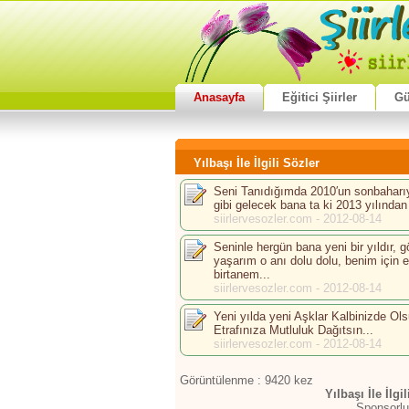
Anasayfa
Eğitici Şiirler
Gü
Yılbaşı İle İlgili Sözler
Seni Tanıdığımda 2010′un sonbaharıy
gibi gelecek bana ta ki 2013 yılından 
siirlervesozler.com - 2012-08-14
Seninle hergün bana yeni bir yıldır, 
yaşarım o anı dolu dolu, benim için e
birtanem...
siirlervesozler.com - 2012-08-14
Yeni yılda yeni Aşklar Kalbinizde Ol
Etrafınıza Mutluluk Dağıtsın...
siirlervesozler.com - 2012-08-14
Görüntülenme : 9420 kez
Yılbaşı İle İlgi
Sponsorlu