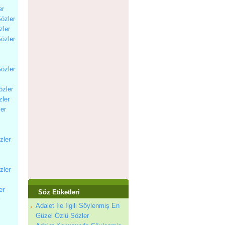
er
Sözler
zler
Sözler
Sözler
özler
zler
ler
zler
zler
er
Söz Etiketleri
Adalet İle İlgili Söylenmiş En
Güzel Özlü Sözler