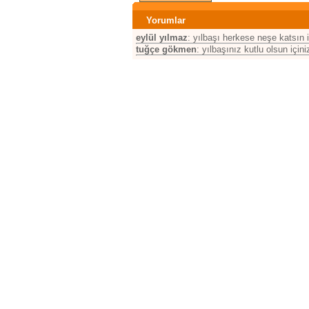
Yorumlar
eylül yılmaz
: yılbaşı herkese neşe katsın 
tuğçe gökmen
: yılbaşınız kutlu olsun içini