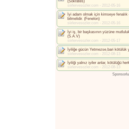
(Sokrates)
siirlervesozler.com - 2012-05-16
İyi adam olmak için kimseye fenalık
bilmelidir. (Fenelon)
siirlervesozler.com - 2012-05-16
İyi iş, bir başkasının yüzüne mutl
(S.A.V)
siirlervesozler.com - 2012-05-17
İyiliğe gücün Yetmezse,bari kötülük y
siirlervesozler.com - 2012-08-13
İyiliği yalnız iyiler anlar, kötülüğü h
siirlervesozler.com - 2012-08-13
Sponsorlu