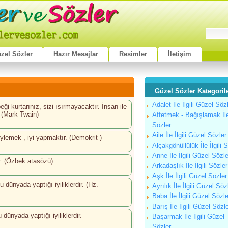
zel Sözler
Hazır Mesajlar
Resimler
İletişim
Güzel Sözler Kategorile
Adalet İle İlgili Güzel Söz
ği kurtarınız, sizi ısırmayacaktır. İnsan ile
 (Mark Twain)
Affetmek - Bağışlamak İle 
Sözler
Aile İle İlgili Güzel Sözler
öylemek , iyi yapmaktır. (Demokrit )
Alçakgönüllülük İle İlgili 
Anne İle İlgili Güzel Sözle
r. (Özbek atasözü)
Arkadaşlık İle İlgili Sözler
Aşk İle İlgili Güzel Sözler
u dünyada yaptığı iyiliklerdir. (Hz.
Ayrılık İle İlgili Güzel Söz
Baba İle İlgili Güzel Sözle
Barış İle İlgili Güzel Sözl
 dünyada yaptığı iyiliklerdir.
Başarmak İle İlgili Güzel
Sözler