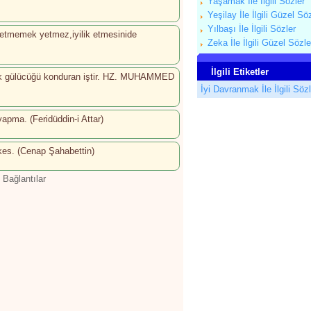
Yaşamak İle İlgili Sözler
Yeşilay İle İlgili Güzel Sö
Yılbaşı İle İlgili Sözler
 etmemek yetmez,iyilik etmesinide
Zeka İle İlgili Güzel Sözle
İlgili Etiketler
uluk gülücüğü konduran iştir. HZ. MUHAMMED
İyi Davranmak İle İlgili Söz
apma. (Feridüddin-i Attar)
erkes. (Cenap Şahabettin)
 Bağlantılar