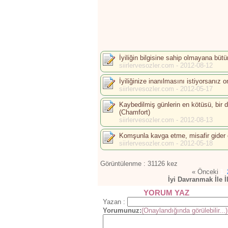
İyiliğin bilgisine sahip olmayana bütün
siirlervesozler.com - 2012-08-12
İyiliğinize inanılmasını istiyorsanı
siirlervesozler.com - 2012-05-17
Kaybedilmiş günlerin en kötüsü, bir d
(Chamfort)
siirlervesozler.com - 2012-08-13
Komşunla kavga etme, misafir gider o 
siirlervesozler.com - 2012-05-18
Görüntülenme : 31126 kez
1
« Önceki
İyi Davranmak İle İ
YORUM YAZ
Yazan :
Yorumunuz:
(Onaylandığında görülebilir...)