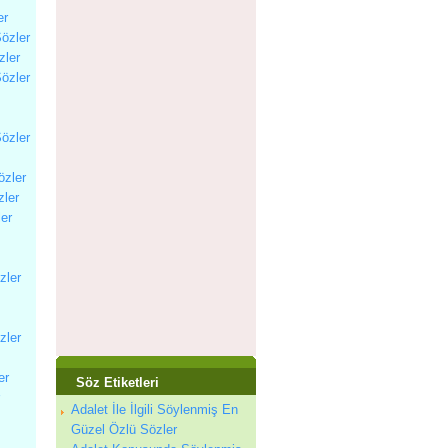
er
Sözler
zler
Sözler
Sözler
özler
zler
ler
zler
zler
er
Söz Etiketleri
Adalet İle İlgili Söylenmiş En
Güzel Özlü Sözler