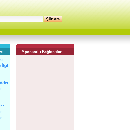
ri
Sponsorlu Bağlantılar
ler
İlgili
Sözler
r
ler
r
er