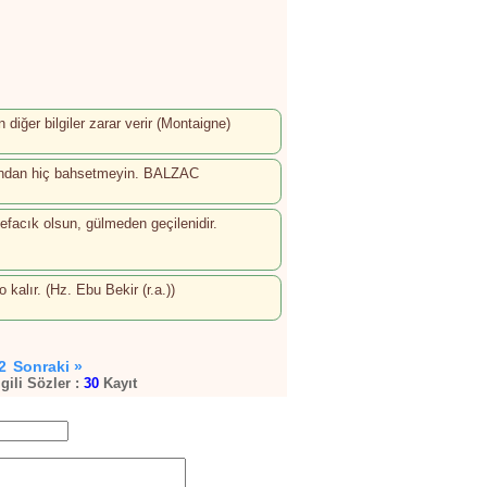
 diğer bilgiler zarar verir (Montaigne)
z ondan hiç bahsetmeyin. BALZAC
efacık olsun, gülmeden geçilenidir.
kalır. (Hz. Ebu Bekir (r.a.))
2
Sonraki »
lgili Sözler :
30
Kayıt