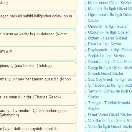
atun)
Moral Verici Güzel Sözler
Mutluluk İle İlgili Güzel S
Öğretmenlik İle İlgili Güze
çar, halbuki sahibi iyiliğinden dolayı onun
Sözler
Önderlik İle İlgili Sözler
Özgürlük İle İlgili Sözler
 hüzün ve keder kışını defeder. (Victor
Özlem - Hasret Sözleri
Para İle İlgili Sözler
Paylaşmak İle İlgili Sözle
ABELAIS
Sağlık İle İlgili Sözler
Sanat İle İlgili Güzel Sözl
üneş ışığına benzer. (Tolstoy)
Sevgi İle İlgili Güzel Sözl
Sitemli Güzel Sözler
 ama iyi bir şey her zaman güzeldir. (Ninpn
Söz Söylemek İle İlgili Sö
Şiir Edebiyat İle İlgili Söz
Temkinli Olmak İle İlgili 
 ise onun kılıcıdır. (Charles Reack)
Sözler
Türkiye - Türklük Konulu
Sözler
lara iyi davranalım. Çünkü inerken gene
Umut Verici Güzel Sözler
Şahabettin)
Vakıflar İle İlgili Güzel Sö
Veda İle İlgili Güzel Sözle
e hayat defterine kaydetmemelidir.