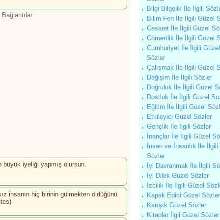
Bilgi Bilgelik İle İlgili Sözl
 Bağlantılar
Bilim Fen İle İlgili Güzel 
Cesaret İle İlgili Güzel Sö
Cömertlik İle İlgili Güzel 
Cumhuriyet İle İlgili Güzel
Sözler
Çalışmak İle İlgili Güzel 
Değişim İle İlgili Sözler
Doğruluk İle İlgili Güzel S
Dostluk İle İlgili Güzel Sö
Eğitim İle İlgili Güzel Söz
Etkileyici Güzel Sözler
Gençlik İle İlgili Sözler
İnançlar İle İlgili Güzel Sö
İnsan ve İnsanlık İle İlgili
Sözler
n büyük iyeliği yapmış olursun.
İyi Davranmak İle İlgili Sö
İyi Dilek Güzel Sözler
İzcilik İle İlgili Güzel Sözl
z insanın hiç birinin gülmekten öldüğünü
Kapak Edici Güzel Sözler
tes)
Karışık Güzel Sözler
Kitaplar İlgli Güzel Sözler