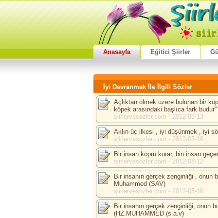
Anasayfa
Eğitici Şiirler
Gü
İyi Davranmak İle İlgili Sözler
Açlıktan ölmek üzere bulunan bir köpe
köpek arasındaki başlıca fark budur"
siirlervesozler.com - 2012-08-13
Aklın üç ilkesi , iyi düşünmek , iyi s
siirlervesozler.com - 2012-05-16
Bir insan köprü kurar, bin insan geçe
siirlervesozler.com - 2012-08-12
Bir insanın gerçek zenginliği , onun b
Muhammed (SAV)
siirlervesozler.com - 2012-05-16
Bir insanın gerçek zenginliği, onun bu
(HZ.MUHAMMED (s.a.v)