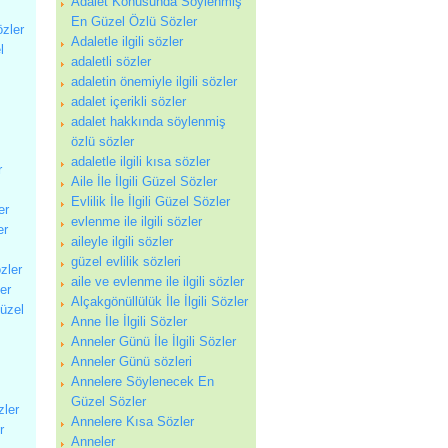
Adalet Konusunda Söylenmiş
En Güzel Özlü Sözler
özler
Adaletle ilgili sözler
l
adaletli sözler
adaletin önemiyle ilgili sözler
adalet içerikli sözler
adalet hakkında söylenmiş
özlü sözler
adaletle ilgili kısa sözler
r
Aile İle İlgili Güzel Sözler
Evlilik İle İlgili Güzel Sözler
er
evlenme ile ilgili sözler
er
aileyle ilgili sözler
güzel evlilik sözleri
zler
aile ve evlenme ile ilgili sözler
ler
Alçakgönüllülük İle İlgili Sözler
Güzel
Anne İle İlgili Sözler
Anneler Günü İle İlgili Sözler
Anneler Günü sözleri
Annelere Söylenecek En
Güzel Sözler
zler
Annelere Kısa Sözler
r
Anneler