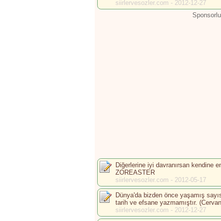
siirlervesozler.com - 2012-12-27
Sponsorlu
Diğerlerine iyi davranırsan kendine e
ZOREASTER
siirlervesozler.com - 2012-05-17
Dünya'da bizden önce yaşamış sayısı
tarih ve efsane yazmamıştır. (Cervan
siirlervesozler.com - 2012-12-27