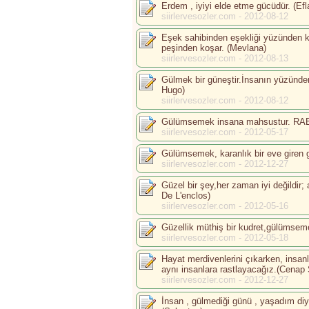
Erdem , iyiyi elde etme gücüdür. (Efl
siirlervesozler.com - 2012-08-12
Eşek sahibinden eşekliği yüzünden ka
peşinden koşar. (Mevlana)
siirlervesozler.com - 2012-08-13
Gülmek bir güneştir.İnsanın yüzünden
Hugo)
siirlervesozler.com - 2012-08-12
Gülümsemek insana mahsustur. R
siirlervesozler.com - 2012-05-17
Gülümsemek, karanlık bir eve giren g
siirlervesozler.com - 2012-12-27
Güzel bir şey,her zaman iyi değildir;
De L'enclos)
siirlervesozler.com - 2012-05-16
Güzellik müthiş bir kudret,gülümseme
siirlervesozler.com - 2012-05-18
Hayat merdivenlerini çıkarken, insan
aynı insanlara rastlayacağız.(Cenap 
siirlervesozler.com - 2012-12-27
İnsan , gülmediği günü , yaşadım diy