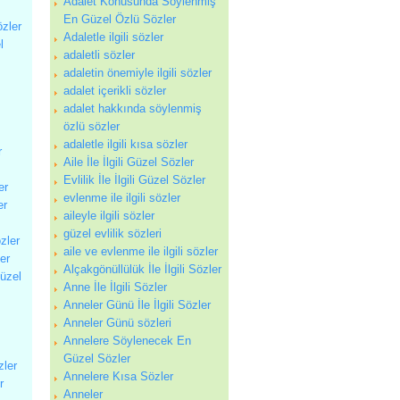
Adalet Konusunda Söylenmiş
En Güzel Özlü Sözler
özler
Adaletle ilgili sözler
l
adaletli sözler
adaletin önemiyle ilgili sözler
adalet içerikli sözler
adalet hakkında söylenmiş
özlü sözler
adaletle ilgili kısa sözler
r
Aile İle İlgili Güzel Sözler
Evlilik İle İlgili Güzel Sözler
er
evlenme ile ilgili sözler
er
aileyle ilgili sözler
güzel evlilik sözleri
zler
aile ve evlenme ile ilgili sözler
ler
Alçakgönüllülük İle İlgili Sözler
Güzel
Anne İle İlgili Sözler
Anneler Günü İle İlgili Sözler
Anneler Günü sözleri
Annelere Söylenecek En
Güzel Sözler
zler
Annelere Kısa Sözler
r
Anneler