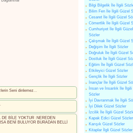
 Bağlantılar
Bilgi Bilgelik İle İlgili Sözl
Bilim Fen İle İlgili Güzel 
Cesaret İle İlgili Güzel Sö
Cömertlik İle İlgili Güzel 
Cumhuriyet İle İlgili Güzel
Sözler
Çalışmak İle İlgili Güzel 
Değişim İle İlgili Sözler
Doğruluk İle İlgili Güzel S
Dostluk İle İlgili Güzel Sö
Eğitim İle İlgili Güzel Söz
Etkileyici Güzel Sözler
Gençlik İle İlgili Sözler
İnançlar İle İlgili Güzel Sö
İnsan ve İnsanlık İle İlgili
rin Seni dinlemez...
Sözler
İyi Davranmak İle İlgili Sö
…
İyi Dilek Güzel Sözler
İzcilik İle İlgili Güzel Sözl
 DE BİLE YOKTUR :NEREDEN
Kapak Edici Güzel Sözler
SA BENİ BULUYOR BURADAN BELLİ
Karışık Güzel Sözler
Kitaplar İlgli Güzel Sözler