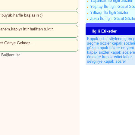
Yaşamak İle İlgili Sözler
Yeşilay İle İlgili Güzel Sö
Yılbaşı İle İlgili Sözler
 büyük harfle başlasın :)
Zeka İle İlgili Güzel Sözle
nem.kapıyı ittir hafiften s.ktir.
İlgili Etiketler
Kapak edici söylenmiş en 
ler Geriye Gelmez…
seçme sözler
kapak sözleri
güzel kapak sözler
en yeni
kapak sözler
kapak sözlere
 Bağlantılar
örnekler
kapak edici laflar
sevgiliye kapak sözler