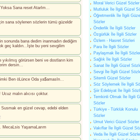
Moral Verici Güzel Sözler
 Yoksa Sana reset AtarIm…
Mutluluk İle İlgili Güzel S
Öğretmenlik İle İlgili Güze
Sözler
çin sana söylenen sözlerin tümü güzeldir
Önderlik İle İlgili Sözler
Özgürlük İle İlgili Sözler
Özlem - Hasret Sözleri
sin sonunda bana dedim inanmadın dediğim
ok geç kaldın...İşte bu yeni sevgilim
Para İle İlgili Sözler
Paylaşmak İle İlgili Sözle
Sağlık İle İlgili Sözler
 yıkılmış görürsen beni ve dostların kim
serim dersin…
Sanat İle İlgili Güzel Sözl
Sevgi İle İlgili Güzel Sözl
Sitemli Güzel Sözler
yimki Ben öLünce Oda ya$amasIn…
Söz Söylemek İle İlgili Sö
Şiir Edebiyat İle İlgili Söz
 Ucuz malın alıcısı çoktur.
Temkinli Olmak İle İlgili 
Sözler
. Susmak en güzel cevap, edebi elden
Türkiye - Türklük Konulu
Sözler
2
Umut Verici Güzel Sözler
m. MecaLsis YaşamaLarım
Vakıflar İle İlgili Güzel Sö
Veda İle İlgili Güzel Sözle