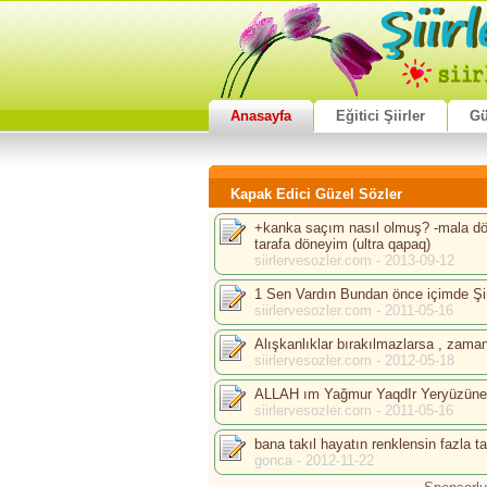
Anasayfa
Eğitici Şiirler
Gü
Kapak Edici Güzel Sözler
+kanka saçım nasıl olmuş? -mala d
tarafa döneyim (ultra qapaq)
siirlervesozler.com - 2013-09-12
1 Sen Vardın Bundan önce içimde Ş
siirlervesozler.com - 2011-05-16
Alışkanlıklar bırakılmazlarsa , zamanl
siirlervesozler.com - 2012-05-18
ALLAH ım Yağmur YaqdIr Yeryüzüne 
siirlervesozler.com - 2011-05-16
bana takıl hayatın renklensin fazla 
gonca - 2012-11-22