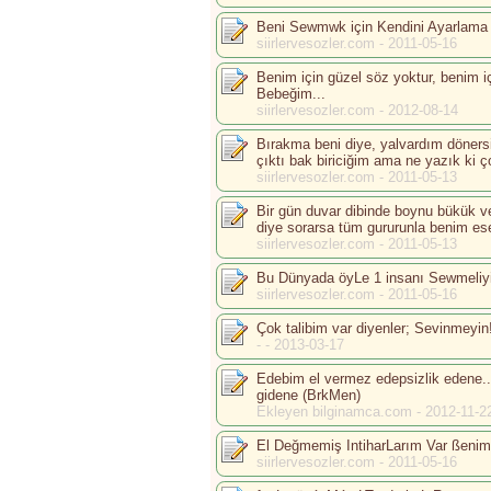
Beni Sewmwk için Kendini Ayarlama
siirlervesozler.com - 2011-05-16
Benim için güzel söz yoktur, benim i
Bebeğim...
siirlervesozler.com - 2012-08-14
Bırakma beni diye, yalvardım döner
çıktı bak biriciğim ama ne yazık ki ç
siirlervesozler.com - 2011-05-13
Bir gün duvar dibinde boynu bükük ve
diye sorarsa tüm gururunla benim e
siirlervesozler.com - 2011-05-13
Bu Dünyada öyLe 1 insanı Sewmeli
siirlervesozler.com - 2011-05-16
Çok talibim var diyenler; Sevinmeyin!
- - 2013-03-17
Edebim el vermez edepsizlik edene.
gidene (BrkMen)
Ekleyen bilginamca.com - 2012-11-2
El Değmemiş IntiharLarım Var ßeni
siirlervesozler.com - 2011-05-16