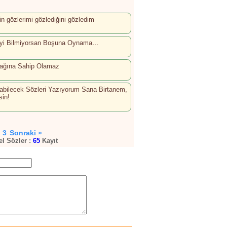
in gözlerimi gözlediğini gözledim
yi Bilmiyorsan Boşuna Oynama…
şağına Sahip Olamaz
labilecek Sözleri Yazıyorum Sana Birtanem,
sin!
3
Sonraki »
l Sözler :
65
Kayıt