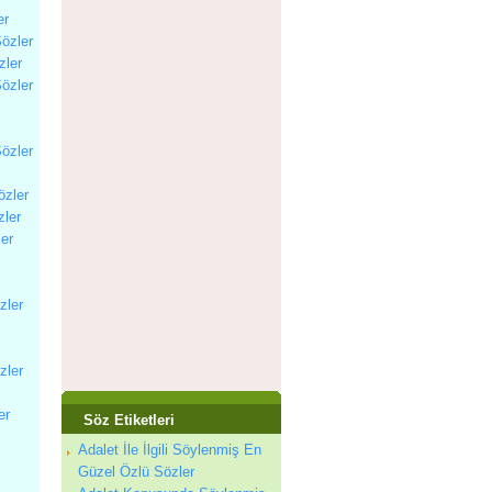
er
Sözler
zler
Sözler
Sözler
özler
zler
ler
zler
zler
er
Söz Etiketleri
Adalet İle İlgili Söylenmiş En
Güzel Özlü Sözler