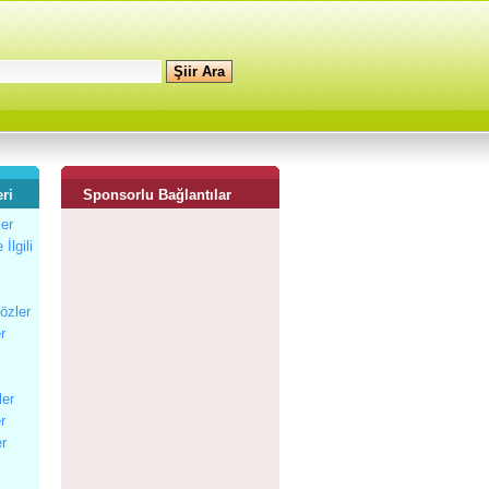
ri
Sponsorlu Bağlantılar
ler
İlgili
Sözler
r
ler
r
er