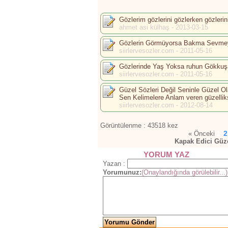
Gözlerim gözlerini gözlerken gözlerin
ahmet asi külhaş - 2013-03-15
Gözlerin Görmüyorsa Bakma Sevme
siirlervesozler.com - 2011-05-16
Gözlerinde Yaş Yoksa ruhun Gökku
siirlervesozler.com - 2011-05-16
Güzel Sözleri Değil Seninle Güzel O
Sen Kelimelere Anlam veren güzellik
siirlervesozler.com - 2012-08-14
Görüntülenme : 43518 kez
1
2
« Önceki
Kapak Edici Güze
YORUM YAZ
Yazan :
Yorumunuz:
(Onaylandığında görülebilir...)