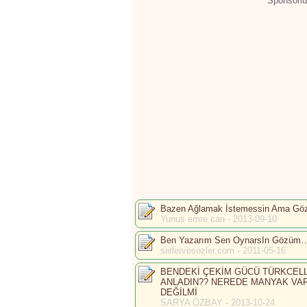
Sponsorlu
Bazen Ağlamak İstemessin Ama Gözle
Yunus emre can - 2013-09-10
Ben Yazarım Sen OynarsIn Gözüm
siirlervesozler.com - 2011-05-16
BENDEKİ ÇEKİM GÜCÜ TÜRKCELL
ANLADIN?? NEREDE MANYAK VAR
DEĞİLMİ
SARYA ÖZBAY - 2013-10-24