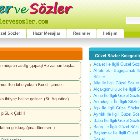
zel Sözler
Hazır Mesajlar
Resimler
İletişim
Güzel Sözler Kategorile
Adalet İle İlgili Güzel Söz
önmüşsün asdfg (qapaq) +o zaman başka
Affetmek - Bağışlamak İle 
Sözler
Aile İle İlgili Güzel Sözler
imdi Ben biLe yokum Kendi içimde…
Alçakgönüllülük İle İlgili 
Anne İle İlgili Güzel Sözle
a ihtiyaç haline gelirler. (St. Agustine)
Arkadaşlık İle İlgili Sözler
Aşk İle İlgili Güzel Sözler
piSLIk Çok!!!
Ayrılık İle İlgili Güzel Söz
Baba İle İlgili Güzel Sözle
Barış İle İlgili Güzel Sözl
takılma gökkuşağına dönersin :)
Başarmak İle İlgili Güzel
Sözler