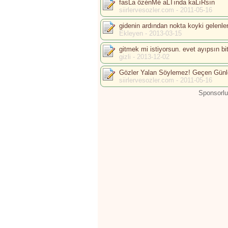
fasLa özénMé aLTında kaLıRsın
siirlervesozler.com - 2011-05-16
gidenin ardından nokta koyki gelenler
Ekleyen - 2013-03-15
gitmek mi istiyorsun. evet ayıpsın bita
gizli - 2013-12-02
Gözler Yalan Söylemez! Geçen Gün
siirlervesozler.com - 2011-05-16
Sponsorlu