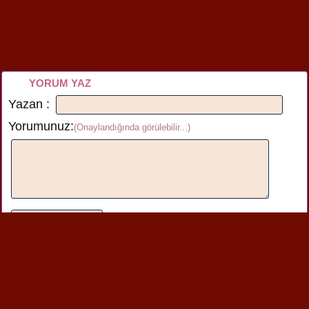
YORUM YAZ
Yazan :
Yorumunuz:
(Onaylandığında görülebilir...)
Bu içerik hakkında henüz yorum yazılmamış.İlk yorumu üstteki
formu kullanarak yazabilirsiniz.
Benzer şiirlere de bakabilirsin