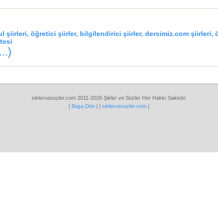
şiirleri, öğretici şiirler, bilgilendirici şiirler, dersimiz.com şiirleri, 
itesi
..)
siirlervesozler.com 2011-2026 Şiirler ve Sözler Her Hakkı Saklıdır.
|
Başa Dön
| |
siirlervesozler.com
|