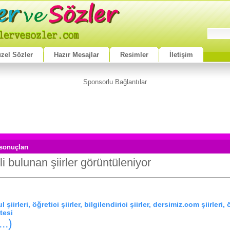
zel Sözler
Hazır Mesajlar
Resimler
İletişim
Sponsorlu Bağlantılar
 sonuçları
ili bulunan şiirler görüntüleniyor
şiirleri, öğretici şiirler, bilgilendirici şiirler, dersimiz.com şiirleri, 
itesi
..)