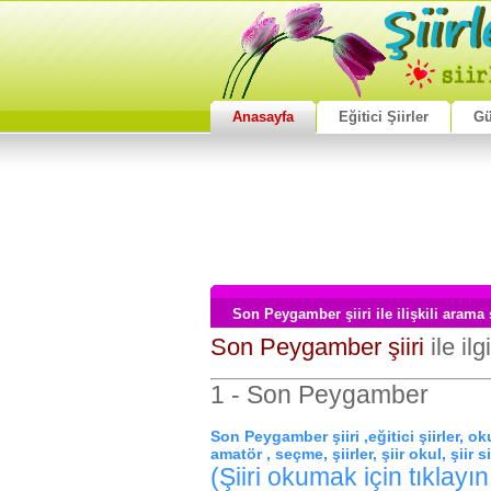
Anasayfa
Eğitici Şiirler
Gü
Son Peygamber şiiri ile ilişkili arama
Son Peygamber şiiri
ile ilg
1 - Son Peygamber
Son Peygamber şiiri ,eğitici şiirler, okul 
amatör , seçme, şiirler, şiir okul, şiir s
(Şiiri okumak için tıklayın.