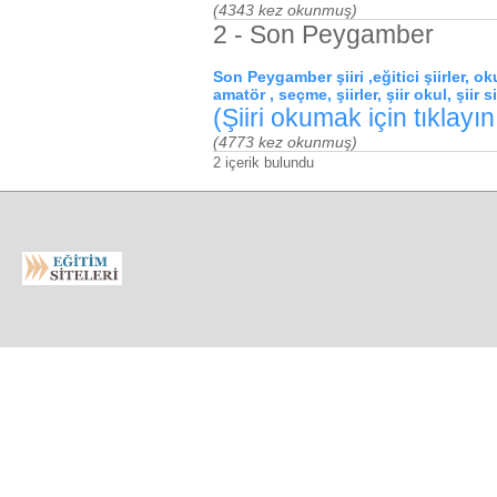
(4343 kez okunmuş)
2 - Son Peygamber
Son Peygamber şiiri ,eğitici şiirler, okul 
amatör , seçme, şiirler, şiir okul, şiir s
(Şiiri okumak için tıklayın.
(4773 kez okunmuş)
2 içerik bulundu