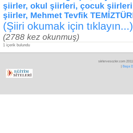
şiirler, okul şiirleri, çocuk şiirler
şiirler, Mehmet Tevfik TEMİZTÜ
(Şiiri okumak için tıklayın...)
(2788 kez okunmuş)
1 içerik bulundu
siirlervesozler.com 2011
|
Başa 