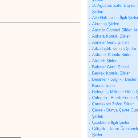
30 Ağustos Zafer Bayram
Şiirleri
Aile Haftası İle İlgili Şiirle
Akrostiş Şiirleri
Amatör Öğrenci Şiirleri Ar
Ankara Konulu Şiirler
Anneler Günü Şiirleri
Arkadaşlık Konulu Şiirler
Askerlik Konulu Şiirler
Atatürk Şiirleri
Babalar Günü Şiirleri
Bayrak Konulu Şiirler
Besinler - Sağlıklı Besle
Konulu Şiirler
Birleşmiş Milletler Günü Şi
Çalışma - Emek Konulu Şi
Çanakkale Zaferi Şiirleri
Çevre - Dünya Çevre Gü
Şiirleri
Çiçeklerle İlgili Şiirler
Çiftçilik - Tarım Ürünleriyle
Şiirler