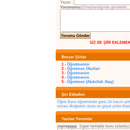
Yazan :
Yorumunuz:
(Onaylandığında görülebilir...
SİZ DE ŞİİR EKLEME
Benzer Şiirler
1 -
Öğretmenim
2 -
Öğretmen Okulları
3 -
Öğretmenim
4 -
Öğretmenim
5 -
Öğretmen (Abdullah Atay)
Şiir Etiketleri
Öğret Bana
öğretmenler günü
24 kasım şiirl
simavi ilköğretim okulu
en güzel şiirler
Atatü
Yazılan Yorumlar
zeynepppp
: Süper herhalde bunu ezberliy