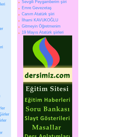
Sevgili Peygamberim şiiri
eri
Emre Gevezetaş
Canım Atatürk şiiri
İlhami KAVUKOĞLU
Gitmeyin Öğretmenim
er
19 Mayıs Atatürk şiirleri
ri
ı
rler
iirler
irler
er