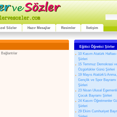
zel Sözler
Hazır Mesajlar
Resimler
İletişim
Eğitici Öğretici Şiirler
 Bağlantılar
10 Kasım Atatürk Haftası
Şiirleri
15 Temmuz Demokrasi v
Özgürlükler Günü Şiirleri
19 Mayıs Atatürk'ü Anma,
Gençlik ve Spor Bayramı
Şiirleri
23 Nisan Ulusal Egemenl
Çocuk Bayramı Şiirleri
24 Kasım Öğretmenler G
Şiirleri
29 Ekim Cumhuriyet Bay
Şiirleri