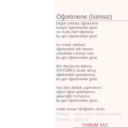
Öğretmene (İsimsiz)
birgün yetmez öğretmene
hergün ögretmenler günü
ne mutlu harf öğretene
bu gün öğretmenler günü
öz evladı talebesi
öğretmektir tek hevesi
zorluklara cıkmaz sesi
bu gün öğretmenler günü
ilim deryasına dalmış
ATATÜRK'ü örnek almış
öğretmekle gururlanmış
bu gun öğretmenler günü
hep dört dörtlük yapmalısın
öğren öğret aydınlansın
geleceğin mımarısın
bu gün öğretmenler günü...
sedat simavi ilköğretim okulu
Ekleyen : sedat simavi ilköğretim okulu
Okunma : 8981 kez
YORUM YAZ