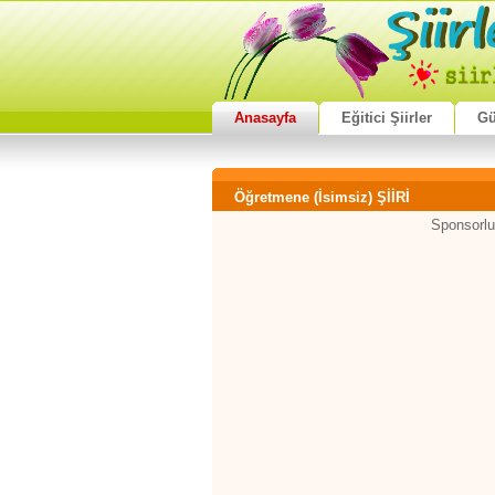
Anasayfa
Eğitici Şiirler
Gü
Öğretmene (İsimsiz) ŞİİRİ
Sponsorlu