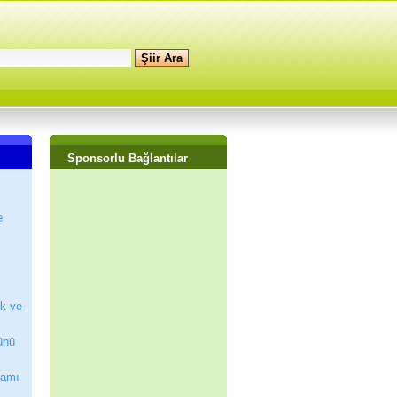
Sponsorlu Bağlantılar
e
ik ve
ünü
ramı