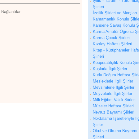
İyilik - Yardım - Yardıml
.
Şiirleri
 Bağlantılar
İzcilik Şiirleri ve Marşları
Kahramanlık Konulu Şiirle
Kanserle Savaş Konulu Şi
Karma Amatör Öğrenci Şiir
Karma Çocuk Şiirleri
Kızılay Haftası Şiirleri
Kitap - Kütüphaneler Haft
Şiirleri
Kooperatifçilik Konulu Şiir
Kuşlarla İlgili Şiirler
Kutlu Doğum Haftası Şiirl
Mesleklerle İlgili Şiirler
Mevsimlerle İlgili Şiirler
Meyvelerle İlgili Şiirler
Milli Eğitim Vakfı Şiirleri
Müzeler Haftası Şiirleri
Nevruz Bayramı Şiirleri
Noktalama İşaretleriyle İlg
Şiirler
Okul ve Okuma Bayramı
Şiirleri