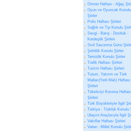
Orman Haftası - Ağaç Şiirl
Oyun ve Oyuncak Konulu
Şiirler
Polis Haftası Şiirleri
Sağlık ve Tıp Konulu Şiirl
Sevgi - Barış - Dostluk -
Kardeşlik Şiirleri
Sivil Savunma Günü Şiirle
Şehitlik Konulu Şiirler
Temizlik Konulu Şiirler
Trafik Haftası Şiirleri
Turizm Haftası Şiirleri
Tutum, Yatırım ve Türk
Malları(Yerli Malı) Haftası
Şiirleri
Tüketiciyi Koruma Haftas
Şiirleri
Türk Büyükleriyle İlgili Şii
Türkiye - Türklük Konulu Ş
Ulaşım Araçlarıyla İlgili Şi
Vakıflar Haftası Şiirleri
Vatan - Millet Konulu Şiirl