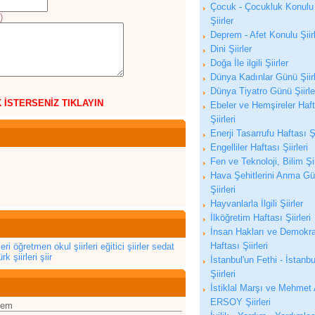
Çocuk - Çocukluk Konulu
)
Şiirler
Deprem - Afet Konulu Şiir
Dini Şiirler
Doğa İle ilgili Şiirler
Dünya Kadınlar Günü Şiirl
Dünya Tiyatro Günü Şiirle
K İSTERSENİZ TIKLAYIN
Ebeler ve Hemşireler Haf
Şiirleri
Enerji Tasarrufu Haftası Şi
Engelliler Haftası Şiirleri
Fen ve Teknoloji, Bilim Şii
Hava Şehitlerini Anma G
Şiirleri
Hayvanlarla İlgili Şiirler
İlköğretim Haftası Şiirleri
İnsan Hakları ve Demokra
Haftası Şiirleri
eri
öğretmen
okul şiirleri
eğitici şiirler
sedat
rk şiirleri
şiir
İstanbul'un Fethi - İstanbu
Şiirleri
İstiklal Marşı ve Mehmet 
ERSOY Şiirleri
cem