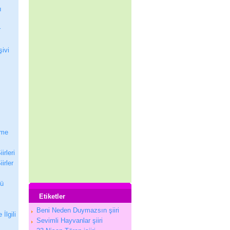
ı
r
şivi
nme
irleri
irler
nü
Etiketler
Beni Neden Duymazsın şiiri
 İlgili
Sevimli Hayvanlar şiiri