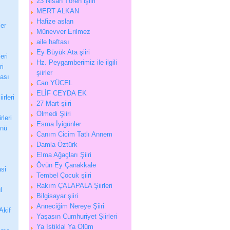
23 Nisan Tören işiiri
MERT ALKAN
Hafize aslan
ler
Münevver Erilmez
aile haftası
Ey Büyük Ata şiiri
eri
Hz. Peygamberimiz ile ilgili
ri
şiirler
tası
Can YÜCEL
ELİF CEYDA EK
irleri
27 Mart şiiri
Ölmedi Şiiri
rleri
Esma İyigünler
ünü
Canım Cicim Tatlı Annem
Damla Öztürk
Elma Ağaçları Şiiri
Övün Ey Çanakkale
si
Tembel Çocuk şiiri
Rakım ÇALAPALA Şiirleri
l
Bilgisayar şiiri
Anneciğim Nereye Şiiri
Akif
Yaşasın Cumhuriyet Şiirleri
Ya İstiklal Ya Ölüm