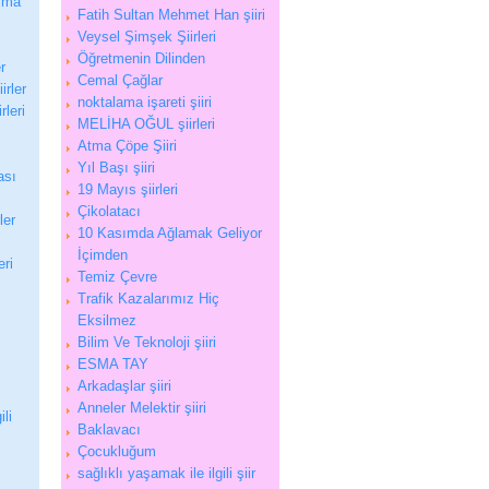
aşma
Fatih Sultan Mehmet Han şiiri
Veysel Şimşek Şiirleri
Öğretmenin Dilinden
r
Cemal Çağlar
irler
noktalama işareti şiiri
leri
MELİHA OĞUL şiirleri
Atma Çöpe Şiiri
Yıl Başı şiiri
ası
19 Mayıs şiirleri
Çikolatacı
ler
10 Kasımda Ağlamak Geliyor
İçimden
eri
Temiz Çevre
Trafik Kazalarımız Hiç
Eksilmez
Bilim Ve Teknoloji şiiri
ESMA TAY
Arkadaşlar şiiri
Anneler Melektir şiiri
ili
Baklavacı
Çocukluğum
sağlıklı yaşamak ile ilgili şiir