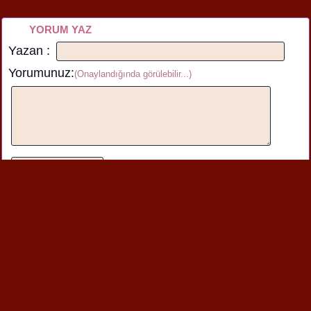
YORUM YAZ
Yazan :
Yorumunuz:
(Onaylandığında görülebilir...)
Bu içerik hakkında henüz yorum yazılmamış.İlk yorumu üstteki
formu kullanarak yazabilirsiniz.
Benzer şiirlere de bakabilirsin
Yaşasın 23 Nisan
23 Nisan