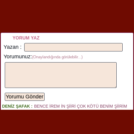
YORUM YAZ
Yazan :
Yorumunuz:
(Onaylandığında görülebilir...)
DENİZ ŞAFAK :
BENCE İREM İN ŞİİRİ ÇOK KÖTÜ BENİM ŞİİRİM
DAHA GÜZEL BAK NE DİYORUM DİYORUMKİMİLLET SEVMELİ
CUMHURİYET
Yazılan
yorum görüntüleniyor.
1