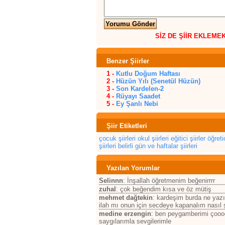
SİZ DE ŞİİR EKLEME
Benzer Şiirler
1 -
Kutlu Doğum Haftası
2 -
Hüzün Yılı (Senetül Hüzün)
3 -
Son Kardelen-2
4 -
Rüyayı Saadet
5 -
Ey Şanlı Nebi
Şiir Etiketleri
çocuk şiirleri
okul şiirleri
eğitici şiirler
öğretic
şiirleri
belirli gün ve haftalar şiirleri
Yazılan Yorumlar
Selinnn
: İnşallah öğretmenim beğenirrrr
zuhal
: çok beğendim kısa ve öz mütiş
mehmet dağtekin
: kardeşim burda ne yaz
ilah mı onun için secdeye kapanalım nasıl ş
medine erzengin
: ben peygamberimi çooo
saygılarımla sevgilerimle