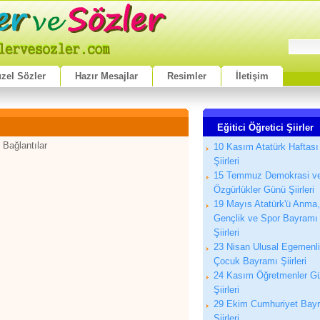
zel Sözler
Hazır Mesajlar
Resimler
İletişim
Eğitici Öğretici Şiirler
 Bağlantılar
10 Kasım Atatürk Haftası
Şiirleri
15 Temmuz Demokrasi v
Özgürlükler Günü Şiirleri
19 Mayıs Atatürk'ü Anma,
Gençlik ve Spor Bayramı
Şiirleri
23 Nisan Ulusal Egemenl
Çocuk Bayramı Şiirleri
24 Kasım Öğretmenler G
Şiirleri
29 Ekim Cumhuriyet Bay
Şiirleri