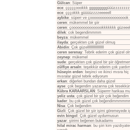
Gülcan
: Süper
ece
: çççççoookkk gggggggggüüüzzzzzzzzzzz
ece
: çççokkk güüüüzzzzeeeeell
aybike
: süperr ve çooooooooooooooooook 
ceren
: mükemmel bir şiir
ceren
: çoooooooooooooookkkkkkk güzeeel b
dilek
: cok begendimmmm
beyza
: mükemmel
ilayda
: gerçekten çok güzel olmuş
Abidin
: Çok güzelllllllllllllllllll
ceren serenay
: Tebrik ederim çok güzel o
zeynep
: mükemel
sude
: gerçekten çok güzel bir şiir öğretm
zülfiye arsaln
: teşekkür ederim çok yardımı
hüseyin erden
: beşinci ve ikinci mısra hi
mısralar güzel tebrik ediyorum
erkan
: diğerleri bundan daha güzel
ayse
: çok begendim yazarına çok tesekkü
Kübra KARAARSLAN
: Süperrrr harikaa 
yeliz usta
: çok güzel bir şiir çok beğendim 
kader
: bu çok güzel çok beğendimm
Nisa
: Çok beğendim
Gizli
: Çok güzel bir şiir işimi göremeyede
evin bingol
: Çok güzel uydurmusun
yazar
: şiirimi beğenen bukadarmı
hilal mirac harman
: bu şiiri kim yazdıya
yaradı