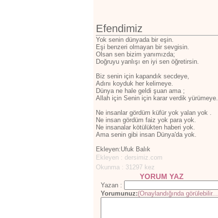
Efendimiz
Yok senin dünyada bir eşin.
Eşi benzeri olmayan bir sevgisin.
Olsan sen bizim yanımızda;
Doğruyu yanlışı en iyi sen öğretirsin.
Biz senin için kapandık secdeye,
Adını koyduk her kelimeye.
Dünya ne hale geldi şuan ama ;
Allah için Senin için karar verdik yürümeye.
Ne insanlar gördüm küfür yok yalan yok .
Ne insan gördüm faiz yok para yok.
Ne insanalar kötülükten haberi yok.
Ama senin gibi insan Dünya'da yok.
Ekleyen:Ufuk Balık
Ekleyen : dersimiz.com
Okunma : 31297 kez
YORUM YAZ
Yazan :
Yorumunuz:
(Onaylandığında görülebilir...