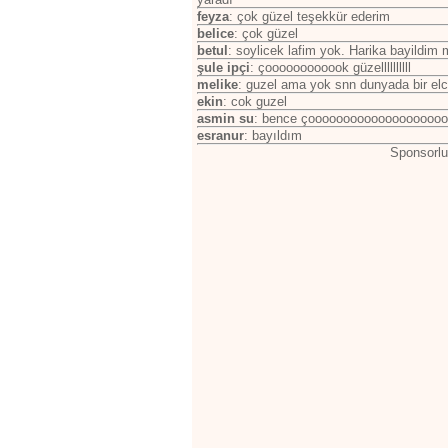
feyza
: çok güzel teşekkür ederim
belice
: çok güzel
betul
: soylicek lafim yok. Harika bayildim 
şule ipçi
: çoooooooooook güzellllllllll
melike
: guzel ama yok snn dunyada bir elci
ekin
: cok guzel
asmin su
: bence çooooooooooooooooooooo
esranur
: bayıldım
Sponsorlu