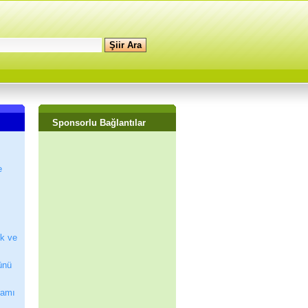
Sponsorlu Bağlantılar
e
ik ve
ünü
ramı