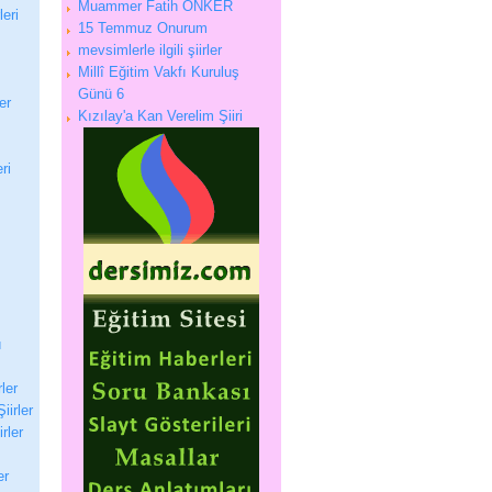
Muammer Fatih ÖNKER
eri
15 Temmuz Onurum
mevsimlerle ilgili şiirler
Millî Eğitim Vakfı Kuruluş
Günü 6
er
Kızılay'a Kan Verelim Şiiri
ri
ı
rler
iirler
irler
er