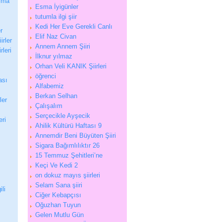
aşma
Esma İyigünler
tutumla ilgi şiir
Kedi Her Eve Gerekli Canlı
r
Elif Naz Civan
irler
Annem Annem Şiiri
leri
İlknur yılmaz
Orhan Veli KANIK Şiirleri
öğrenci
ası
Alfabemiz
Berkan Selhan
ler
Çalışalım
Serçecikle Ayşecik
eri
Ahilik Kültürü Haftası 9
Annemdir Beni Büyüten Şiiri
Sigara Bağımlılıktır 26
15 Temmuz Şehitleri’ne
Keçi Ve Kedi 2
on dokuz mayıs şiirleri
Selam Sana şiiri
ili
Ciğer Kebapçısı
Oğuzhan Tuyun
Gelen Mutlu Gün