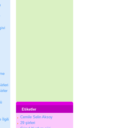
ı
r
şivi
nme
irleri
irler
nü
Etiketler
Cemile Selin Aksoy
 İlgili
29 şiirleri