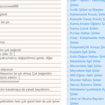
İyilik - Yardım - Yardıml
Şiirleri
zzeeellllllll
İzcilik Şiirleri ve Marşları
güzel
Kahramanlık Konulu Şiirle
Kanserle Savaş Konulu Şi
ir şiir
Karma Amatör Öğrenci Şiir
Karma Çocuk Şiirleri
Kızılay Haftası Şiirleri
Kitap - Kütüphaneler Haft
lmuş
Şiirleri
Kooperatifçilik Konulu Şiir
enim çok beğendi
Kuşlarla İlgili Şiirler
 oldu :D :)
Kutlu Doğum Haftası Şiirl
ç yakışmamış değiştirilmesi gerek, diğer
Mesleklerle İlgili Şiirler
Mevsimlerle İlgili Şiirler
r ediyorum
Meyvelerle İlgili Şiirler
muhteşemm bir şiir olmuş.Çok beğendim.
Milli Eğitim Vakfı Şiirleri
tşkür ederim :)
Müzeler Haftası Şiirleri
mmmmmmmmmmm
Nevruz Bayramı Şiirleri
 içimi kanatmaya da yaradı.bayıldımm...
Noktalama İşaretleriyle İlg
Şiirler
Okul ve Okuma Bayramı
teşekkürlers hem çok güzel hem de çok işime
Şiirleri