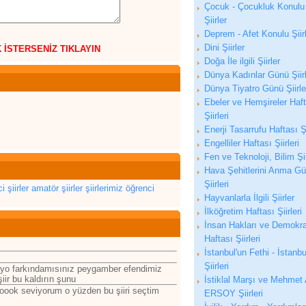
Çocuk - Çocukluk Konulu
Şiirler
Deprem - Afet Konulu Şiir
Dini Şiirler
K İSTERSENİZ TIKLAYIN
Doğa İle ilgili Şiirler
Dünya Kadınlar Günü Şiirl
Dünya Tiyatro Günü Şiirle
Ebeler ve Hemşireler Haf
Şiirleri
Enerji Tasarrufu Haftası Şi
Engelliler Haftası Şiirleri
Fen ve Teknoloji, Bilim Şii
Hava Şehitlerini Anma G
Şiirleri
i şiirler
amatör şiirler
şiirlerimiz
öğrenci
Hayvanlarla İlgili Şiirler
İlköğretim Haftası Şiirleri
İnsan Hakları ve Demokra
Haftası Şiirleri
İstanbul'un Fethi - İstanbu
Şiirleri
ıyo farkındamısınız peygamber efendimiz
iir bu kaldırın şunu
İstiklal Marşı ve Mehmet 
oook seviyorum o yüzden bu şiiri seçtim
ERSOY Şiirleri