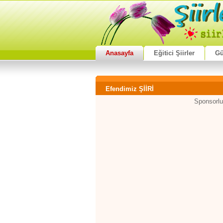
Anasayfa
Eğitici Şiirler
Gü
Efendimiz ŞİİRİ
Sponsorlu