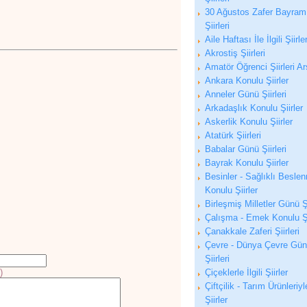
30 Ağustos Zafer Bayram
Şiirleri
Aile Haftası İle İlgili Şiirle
Akrostiş Şiirleri
Amatör Öğrenci Şiirleri Ar
Ankara Konulu Şiirler
Anneler Günü Şiirleri
Arkadaşlık Konulu Şiirler
Askerlik Konulu Şiirler
Atatürk Şiirleri
Babalar Günü Şiirleri
Bayrak Konulu Şiirler
Besinler - Sağlıklı Besle
Konulu Şiirler
Birleşmiş Milletler Günü Şi
Çalışma - Emek Konulu Şi
Çanakkale Zaferi Şiirleri
Çevre - Dünya Çevre Gü
Şiirleri
)
Çiçeklerle İlgili Şiirler
Çiftçilik - Tarım Ürünleriyle
Şiirler