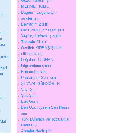
Güzel Yurdum şiiri
MEHMET KILIÇ
Doğanın Düğünü Şiiri
ler
sevilen şiir
Bayrağım 2 şiiri
Her Fidan Bir Yaşam şiiri
eri
Yeşilay Haftası İçin şiir
ri
Tutumlu Ol şiiri
tası
Özdilek KIRBAŞ Şiirleri
elif bölükbaş
irleri
Doğukan TURHAN
bilgilendirici şiirler
rleri
Babacığm şiiri
ünü
Unutamam Seni şiiri
ŞEVVAL GÜNGÖREN
Vay! Şiiri
Şirk Şiiri
si
Etik Günü
Ben Özürlüysem Sen Nesin
l
şiiri
Türk Dünyası Ve Toplulukları
Akif
Haftası 6
Anneler Nedir şiiri