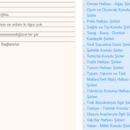
Orman Haftası - Ağaç Şiirl
Oyun ve Oyuncak Konulu
m]this.
Şiirler
Polis Haftası Şiirleri
sin ne anlam ki ilgisi yok
Sağlık ve Tıp Konulu Şiirl
Sevgi - Barış - Dostluk -
oooooookğüzel bir şiir
Kardeşlik Şiirleri
 Bağlantılar
Sivil Savunma Günü Şiirle
Şehitlik Konulu Şiirler
Temizlik Konulu Şiirler
Trafik Haftası Şiirleri
Turizm Haftası Şiirleri
Tutum, Yatırım ve Türk
Malları(Yerli Malı) Haftası
Şiirleri
Tüketiciyi Koruma Haftas
Şiirleri
Türk Büyükleriyle İlgili Şii
Türkiye - Türklük Konulu Ş
Ulaşım Araçlarıyla İlgili Şi
Vakıflar Haftası Şiirleri
Vatan - Millet Konulu Şiirl