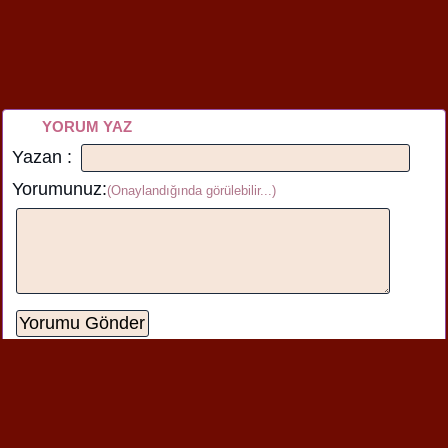
YORUM YAZ
Yazan :
Yorumunuz:
(Onaylandığında görülebilir...)
sude AKBAY :
Çok güzel olmuş (: (:
Yazılan
yorum görüntüleniyor.
1
Benzer şiirlere de bakabilirsin