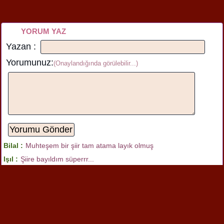
YORUM YAZ
Yazan :
Yorumunuz:
(Onaylandığında görülebilir...)
Bilal :
Muhteşem bir şiir tam atama layık olmuş
Işıl :
Şiire bayıldım süperrr...
nesrin :
Çoooooooooook uzun
Sena :
atatürk en büyük lider
Yazılan
yorum görüntüleniyor.
4
Benzer şiirlere de bakabilirsin