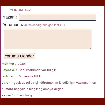
YORUM YAZ
Yazan :
Yorumunuz:
(Onaylandığında görülebilir...)
mehmet :
güzel
İlayda d. :
Beni kitabımda var bu şiir
tatli cadi :
Mukenmellllllllll
yaren :
çook güzel bir şiir.öğretmenim istediği için yazmıştım.on
numara beş yıldız bir şiir.ağlamaya değer
asmin :
güzel olmuş
Hüseyin özbakır :
eh biraz güzel olmuş