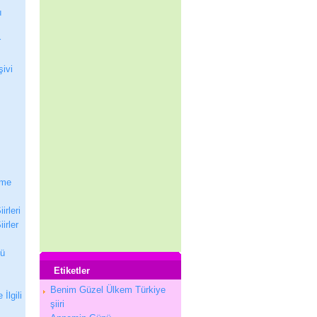
ı
r
şivi
nme
irleri
irler
nü
Etiketler
Benim Güzel Ülkem Türkiye
 İlgili
şiiri