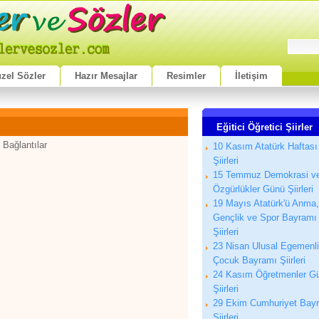
zel Sözler
Hazır Mesajlar
Resimler
İletişim
Eğitici Öğretici Şiirler
 Bağlantılar
10 Kasım Atatürk Haftası
Şiirleri
15 Temmuz Demokrasi v
Özgürlükler Günü Şiirleri
19 Mayıs Atatürk'ü Anma,
Gençlik ve Spor Bayramı
Şiirleri
23 Nisan Ulusal Egemenl
Çocuk Bayramı Şiirleri
24 Kasım Öğretmenler G
Şiirleri
29 Ekim Cumhuriyet Bay
Şiirleri