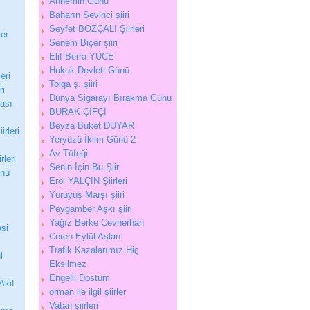
Annemin Günü
Baharın Sevinci şiiri
Seyfet BOZÇALI Şiirleri
ler
Senem Biçer şiiri
Elif Berra YÜCE
Hukuk Devleti Günü
eri
Tolga ş. şiiri
ri
Dünya Sigarayı Bırakma Günü
tası
BURAK ÇİFÇİ
Beyza Buket DUYAR
irleri
Yeryüzü İklim Günü 2
Av Tüfeği
rleri
Senin İçin Bu Şiir
ünü
Erol YALÇIN Şiirleri
Yürüyüş Marşı şiiri
Peygamber Aşkı şiiri
Yağız Berke Cevherhan
si
Ceren Eylül Aslan
Trafik Kazalarımız Hiç
l
Eksilmez
Engelli Dostum
Akif
orman ile ilgil şiirler
Vatan şiirleri