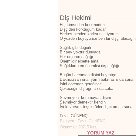
Diş Hekimi
Hiç kimseden korkmadım
Dişçiden korktuğum kadar
Herkes benden korksun istiyorum
O yüzden büyüyünce ben bir dişçi olacağı
Sağlık gibi değerli
Bir şey yoktur dünyada
Her organın sağlığı
Önemlidir elbette ama
Sağlıkların en önemlisi diş sağlığı
Bugün harcarsan dişini hoyratça
Bakmazsan ona, yarın bakmaz o da sana
İşini göremez gereğince
Çekeceğin diş ağrıları da caba
Sevmeyen, korumayan dişini
Sevmiyor demektir kendini
İyi ki varsın, teşekkürler dişçi amca sana.
Fevzi GÜNENÇ
Ekleyen : Fevzi GÜNENÇ
Okunma : 20715 kez
YORUM YAZ