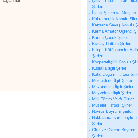
 Bağlantılar
İyilik - Yardım - Yardıml
Şiirleri
İzcilik Şiirleri ve Marşları
Kahramanlık Konulu Şiirle
Kanserle Savaş Konulu Şi
Karma Amatör Öğrenci Şiir
Karma Çocuk Şiirleri
Kızılay Haftası Şiirleri
Kitap - Kütüphaneler Haft
Şiirleri
Kooperatifçilik Konulu Şiir
Kuşlarla İlgili Şiirler
Kutlu Doğum Haftası Şiirl
Mesleklerle İlgili Şiirler
Mevsimlerle İlgili Şiirler
Meyvelerle İlgili Şiirler
Milli Eğitim Vakfı Şiirleri
Müzeler Haftası Şiirleri
Nevruz Bayramı Şiirleri
Noktalama İşaretleriyle İlg
Şiirler
Okul ve Okuma Bayramı
Şiirleri