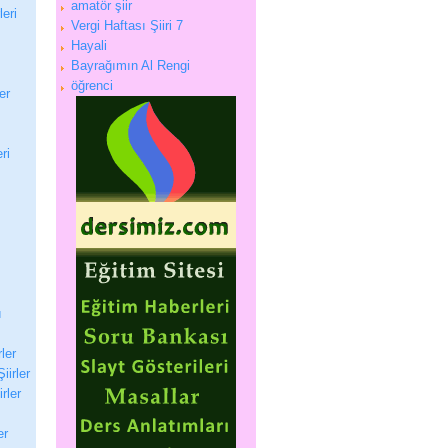
amatör şiir
eri
Vergi Haftası Şiiri 7
Hayali
Bayrağımın Al Rengi
öğrenci
er
ri
ı
rler
iirler
irler
er