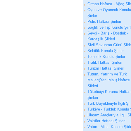
Orman Haftası - Ağaç Şiirl
Oyun ve Oyuncak Konulu
Şiirler
Polis Haftası Şiirleri
Sağlık ve Tıp Konulu Şiirl
Sevgi - Barış - Dostluk -
Kardeşlik Şiirleri
Sivil Savunma Günü Şiirle
Şehitlik Konulu Şiirler
Temizlik Konulu Şiirler
Trafik Haftası Şiirleri
Turizm Haftası Şiirleri
Tutum, Yatırım ve Türk
Malları(Yerli Malı) Haftası
Şiirleri
Tüketiciyi Koruma Haftas
Şiirleri
Türk Büyükleriyle İlgili Şii
Türkiye - Türklük Konulu Ş
Ulaşım Araçlarıyla İlgili Şi
Vakıflar Haftası Şiirleri
Vatan - Millet Konulu Şiirl