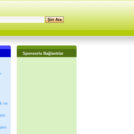
Sponsorlu Bağlantılar
e
ik ve
ünü
ramı