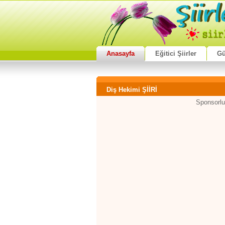
Anasayfa
Eğitici Şiirler
Gü
Diş Hekimi ŞİİRİ
Sponsorlu