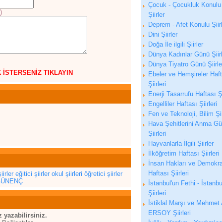
Çocuk - Çocukluk Konulu
)
Şiirler
Deprem - Afet Konulu Şiir
Dini Şiirler
Doğa İle ilgili Şiirler
Dünya Kadınlar Günü Şiirl
Dünya Tiyatro Günü Şiirle
K İSTERSENİZ TIKLAYIN
Ebeler ve Hemşireler Haf
Şiirleri
Enerji Tasarrufu Haftası Şi
Engelliler Haftası Şiirleri
Fen ve Teknoloji, Bilim Şii
Hava Şehitlerini Anma G
Şiirleri
Hayvanlarla İlgili Şiirler
İlköğretim Haftası Şiirleri
İnsan Hakları ve Demokra
Haftası Şiirleri
iirler
eğitici şiirler
okul şiirleri
öğretici şiirler
 GÜNENÇ
İstanbul'un Fethi - İstanbu
Şiirleri
İstiklal Marşı ve Mehmet 
ERSOY Şiirleri
yazabilirsiniz.