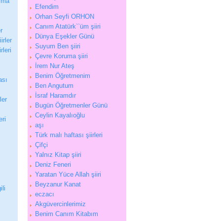
aşma
Efendim
Orhan Seyfi ORHON
Canım Atatürk``üm şiiri
r
Dünya Eşekler Günü
irler
Suyum Ben şiiri
leri
Çevre Koruma şiiri
İrem Nur Ateş
Benim Öğretmenim
ası
Ben Angutum
İsraf Haramdır
ler
Bugün Öğretmenler Günü
Ceylin Kayalıoğlu
eri
aşı
Türk malı haftası şiirleri
Çifçi
Yalnız Kitap şiiri
Deniz Feneri
Yaratan Yüce Allah şiiri
Beyzanur Kanat
ili
eczacı
Akgüvercinlerimiz
Benim Canım Kitabım