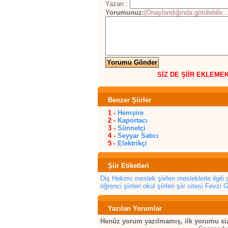
Yazan :
Yorumunuz:
(Onaylandığında görülebilir...
SİZ DE ŞİİR EKLEME
Benzer Şiirler
1 -
Hemşire
2 -
Kaportacı
3 -
Sünnetçi
4 -
Seyyar Satıcı
5 -
Elektrikçi
Şiir Etiketleri
Diş Hekimi
meslek şiirleri
mesleklerle ilgili ş
öğrenci şiirleri
okul şiirleri
şiir sitesi
Fevzi
Yazılan Yorumlar
Henüz yorum yazılmamış, ilk yorumu siz 