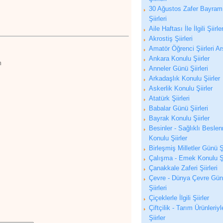
30 Ağustos Zafer Bayram
Şiirleri
Aile Haftası İle İlgili Şiirle
Akrostiş Şiirleri
Amatör Öğrenci Şiirleri Ar
Ankara Konulu Şiirler
m
Anneler Günü Şiirleri
Arkadaşlık Konulu Şiirler
Askerlik Konulu Şiirler
Atatürk Şiirleri
Babalar Günü Şiirleri
Bayrak Konulu Şiirler
Besinler - Sağlıklı Besle
Konulu Şiirler
Birleşmiş Milletler Günü Şi
Çalışma - Emek Konulu Şi
Çanakkale Zaferi Şiirleri
Çevre - Dünya Çevre Gü
Şiirleri
Çiçeklerle İlgili Şiirler
Çiftçilik - Tarım Ürünleriyle
Şiirler