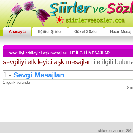
Anasayfa
Eğitici Şiirler
Güzel Sözler
Hazır Mesajl
sevgiliyi etkileyici aşk mesajları İLE İLGİLİ MESAJLAR
sevgiliyi etkileyici aşk mesajları
ile ilgili bulu
1 -
Sevgi Mesajları
1 içerik bulundu
Spo
siirlervesozler.com 2011