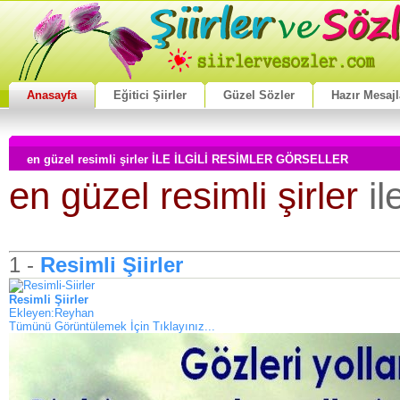
Anasayfa
Eğitici Şiirler
Güzel Sözler
Hazır Mesajl
en güzel resimli şirler İLE İLGİLİ RESİMLER GÖRSELLER
en güzel resimli şirler
il
1 -
Resimli Şiirler
Resimli Şiirler
Ekleyen:Reyhan
Tümünü Görüntülemek İçin Tıklayınız...