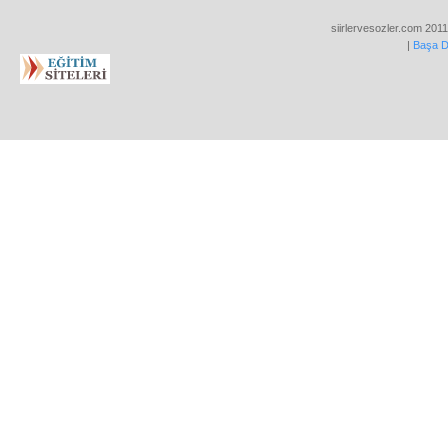
siirlervesozler.com 2011
|
Başa 