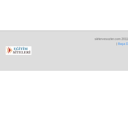
siirlervesozler.com 2011
|
Başa 