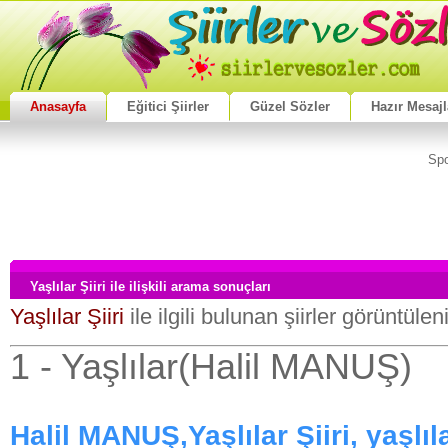
Anasayfa
Eğitici Şiirler
Güzel Sözler
Hazır Mesajl
Spo
Yaşlılar Şiiri ile ilişkili arama sonuçları
Yaşlılar Şiiri
ile ilgili bulunan şiirler görüntülen
1 - Yaşlılar(Halil MANUŞ)
Halil MANUŞ,Yaşlılar Şiiri, yaşlıla