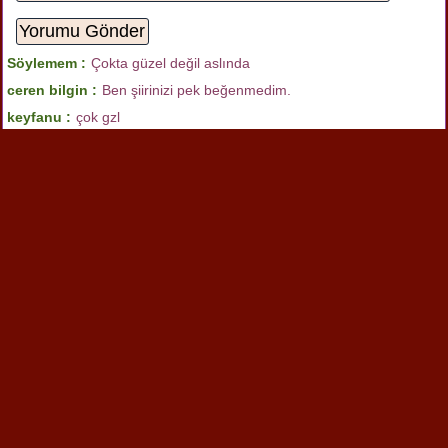
Söylemem :
Çokta güzel değil aslında
ceren bilgin :
Ben şiirinizi pek beğenmedim.
keyfanu :
çok gzl
mustafa :
bu harika bir şiiiiiir tavsiye edreim
duygu :
müthiş
Yazılan
yorum görüntüleniyor.
5
Benzer şiirlere de bakabilirsin
Atatürk Ve Sanat
Vurulmuşum Türkiye'm (Halil MANUŞ)
Atatürk
Çevremiz