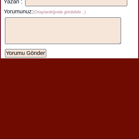
Yazan :
Yorumunuz:
(Onaylandığında görülebilir...)
ozan :
çok güzel olmuş eline sağlık
sevgi :
bu şiir çok güzel
Yazılan
yorum görüntüleniyor.
2
Benzer şiirlere de bakabilirsin
Sağlıklı Beslen
Sende Mi Onda Mı Virüs Bende Mi
Yemek Seçme