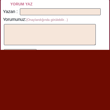
YORUM YAZ
Yazan :
Yorumunuz:
(Onaylandığında görülebilir...)
nehir oyku kurt :
beğendim harika
Yazılan
yorum görüntüleniyor.
1
Benzer şiirlere de bakabilirsin
İlköğretim Haftası
İlköğretim Haftasında
Tatlı Öğrencilerim