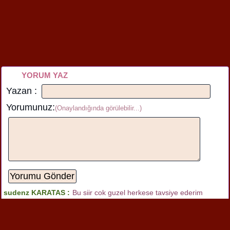
YORUM YAZ
Yazan :
Yorumunuz:
(Onaylandığında görülebilir...)
sudenz KARATAS :
Bu siir cok guzel herkese tavsiye ederim
arkadaş :
bence bu çok güzel bir şiir bunu herkese tavsiye ederim
çok beyendimmmm