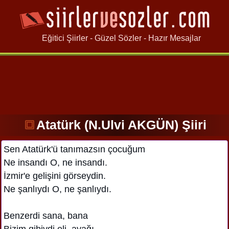
Eğitici Şiirler - Güzel Sözler - Hazır Mesajlar
Atatürk (N.Ulvi AKGÜN) Şiiri
Sen Atatürk'ü tanımazsın çocuğum
Ne insandı O, ne insandı.
İzmir'e gelişini görseydin.
Ne şanlıydı O, ne şanlıydı.
Benzerdi sana, bana
Bizim gibiydi eli, ayağı