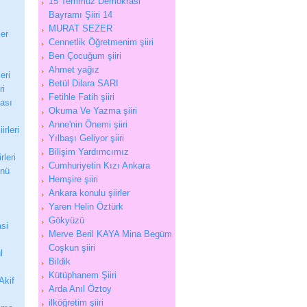
15 Temmuz Demokrasi
Bayramı Şiiri 14
MURAT SEZER
ler
Cennetlik Öğretmenim şiiri
Ben Çocuğum şiiri
Ahmet yağız
eri
Betül Dilara SARI
ri
Fetihle Fatih şiiri
tası
Okuma Ve Yazma şiiri
Anne'nin Önemi şiiri
irleri
Yılbaşı Geliyor şiiri
Bilişim Yardımcımız
rleri
Cumhuriyetin Kızı Ankara
ünü
Hemşire şiiri
Ankara konulu şiirler
Yaren Helin Öztürk
Gökyüzü
si
Merve Beril KAYA Mina Begüm
Coşkun şiiri
l
Bildik
Kütüphanem Şiiri
Akif
Arda Anıl Öztoy
ilköğretim şiiri