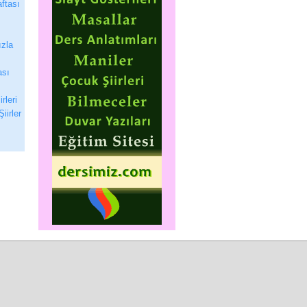
ftası
zla
ası
rleri
iirler