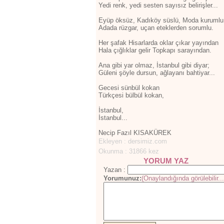
Yedi renk, yedi sesten sayısız belirişler...
Eyüp öksüz, Kadıköy süslü, Moda kurumlu
Adada rüzgar, uçan eteklerden sorumlu.
Her şafak Hisarlarda oklar çıkar yayından
Hala çığlıklar gelir Topkapı sarayından.
Ana gibi yar olmaz, İstanbul gibi diyar;
Güleni şöyle dursun, ağlayanı bahtiyar...
Gecesi sünbül kokan
Türkçesi bülbül kokan,
İstanbul,
İstanbul...
Necip Fazıl KISAKÜREK
Ekleyen : dersimiz.com
Okunma : 31866 kez
YORUM YAZ
Yazan :
Yorumunuz:
(Onaylandığında görülebilir...