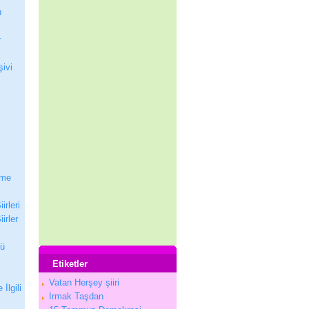
ı
r
şivi
nme
irleri
irler
nü
Etiketler
Vatan Herşey şiiri
 İlgili
Irmak Taşdan