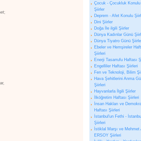
Çocuk - Çocukluk Konulu
Şiirler
et;
Deprem - Afet Konulu Şiir
Dini Şiirler
Doğa İle ilgili Şiirler
Dünya Kadınlar Günü Şiirl
Dünya Tiyatro Günü Şiirle
Ebeler ve Hemşireler Haf
Şiirleri
Enerji Tasarrufu Haftası Şi
Engelliler Haftası Şiirleri
Fen ve Teknoloji, Bilim Şii
Hava Şehitlerini Anma G
ar,
Şiirleri
Hayvanlarla İlgili Şiirler
İlköğretim Haftası Şiirleri
İnsan Hakları ve Demokra
Haftası Şiirleri
İstanbul'un Fethi - İstanbu
Şiirleri
İstiklal Marşı ve Mehmet 
ERSOY Şiirleri