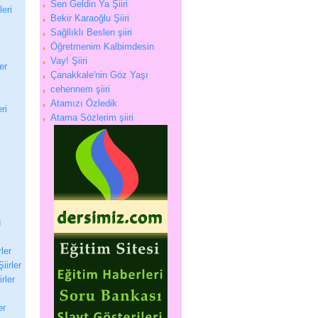
Sen Geldin Ya Şiiri
eri
Bekir Karaoğlu Şiiri
Sağllıklı Beslen şiiri
Öğretmenim Kalbimdesin
Vay! Şiiri
er
Çanakkale'nin Göz Yaşı
cehennem şiiri
Atamızı Özledik
ri
Atama Sözlerim şiiri
ı
rler
iirler
irler
er