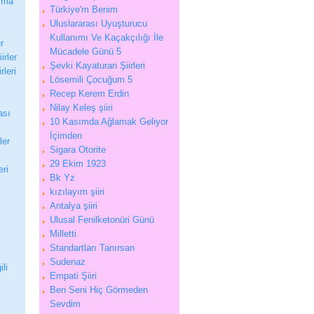
aşma
Türkiye'm Benim
Uluslararası Uyuşturucu
Kullanımı Ve Kaçakçılığı İle
r
Mücadele Günü 5
irler
Şevki Kayaturan Şiirleri
leri
Lösemili Çocuğum 5
Recep Kerem Erdin
Nilay Keleş şiiri
ası
10 Kasımda Ağlamak Geliyor
İçimden
ler
Sigara Otorite
29 Ekim 1923
eri
Bk Yz
kızılayım şiiri
Antalya şiiri
Ulusal Fenilketonüri Günü
Milletti
Standartları Tanırsan
Sudenaz
ili
Empati Şiiri
Ben Seni Hiç Görmeden
Sevdim