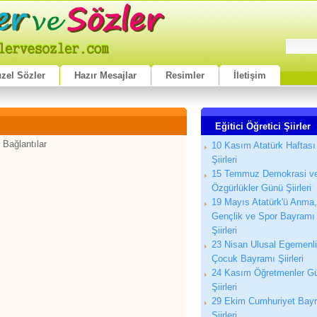
zel Sözler
Hazır Mesajlar
Resimler
İletişim
Eğitici Öğretici Şiirler
 Bağlantılar
10 Kasım Atatürk Haftası
Şiirleri
15 Temmuz Demokrasi v
Özgürlükler Günü Şiirleri
19 Mayıs Atatürk'ü Anma,
Gençlik ve Spor Bayramı
Şiirleri
23 Nisan Ulusal Egemenl
Çocuk Bayramı Şiirleri
24 Kasım Öğretmenler G
Şiirleri
29 Ekim Cumhuriyet Bay
Şiirleri