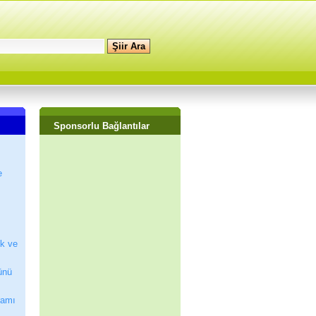
Sponsorlu Bağlantılar
e
ik ve
ünü
ramı