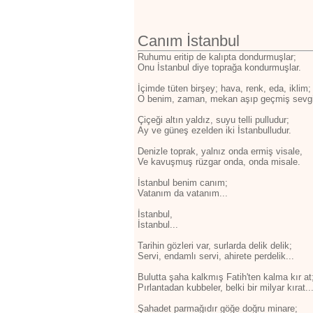
Canım İstanbul
Ruhumu eritip de kalıpta dondurmuşlar;
Onu İstanbul diye toprağa kondurmuşlar.
İçimde tüten birşey; hava, renk, eda, iklim;
O benim, zaman, mekan aşıp geçmiş sevgi
Çiçeği altın yaldız, suyu telli pulludur;
Ay ve güneş ezelden iki İstanbulludur.
Denizle toprak, yalnız onda ermiş visale,
Ve kavuşmuş rüzgar onda, onda misale.
İstanbul benim canım;
Vatanım da vatanım...
İstanbul,
İstanbul...
Tarihin gözleri var, surlarda delik delik;
Servi, endamlı servi, ahirete perdelik...
Bulutta şaha kalkmış Fatih'ten kalma kır at
Pırlantadan kubbeler, belki bir milyar kırat..
Şahadet parmağıdır göğe doğru minare;