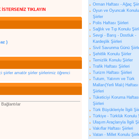
Orman Haftası - Ağaç Şiirl
K İSTERSENİZ TIKLAYIN
Oyun ve Oyuncak Konulu
Şiirler
Polis Haftası Şiirleri
Sağlık ve Tıp Konulu Şiirl
Sevgi - Barış - Dostluk -
Kardeşlik Şiirleri
az )
Sivil Savunma Günü Şiirle
Şehitlik Konulu Şiirler
Temizlik Konulu Şiirler
Trafik Haftası Şiirleri
Turizm Haftası Şiirleri
i şiirler
amatör şiirler
şiirlerimiz
öğrenci
Tutum, Yatırım ve Türk
Malları(Yerli Malı) Haftası
Şiirleri
Tüketiciyi Koruma Haftas
Şiirleri
 Bağlantılar
Türk Büyükleriyle İlgili Şii
Türkiye - Türklük Konulu Ş
Ulaşım Araçlarıyla İlgili Şi
Vakıflar Haftası Şiirleri
Vatan - Millet Konulu Şiirl