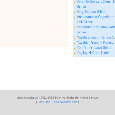
Veremle Savaş Eğitimi Ha
Şiirleri
Vergi Haftası Şiirleri
Vücudumuzla Organlarımı
İlgili Şiirler
Yangından Korunma Haft
Şiirleri
Yaşlılara Saygı Haftası Şii
Yaşlılık - Gençlik Konulu Ş
Yeni Yıl (Yılbaşı) Şiirleri
Yeşilay Haftası Şiirleri
siirlervesozler.com 2011-2026 Şiirler ve Sözler Her Hakkı Saklıdır.
|
Başa Dön
| |
siirlervesozler.com
|