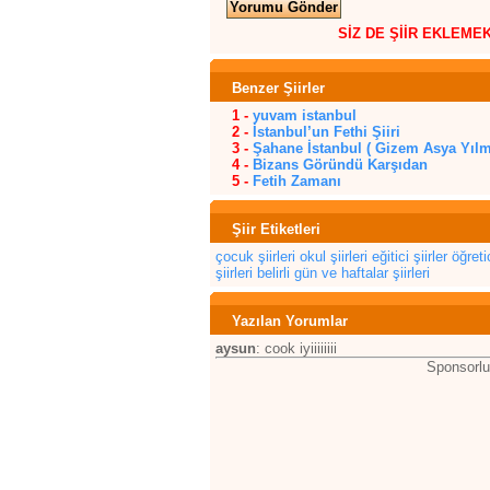
SİZ DE ŞİİR EKLEME
Benzer Şiirler
1 -
yuvam istanbul
2 -
İstanbul’un Fethi Şiiri
3 -
Şahane İstanbul ( Gizem Asya Yılm
4 -
Bizans Göründü Karşıdan
5 -
Fetih Zamanı
Şiir Etiketleri
çocuk şiirleri
okul şiirleri
eğitici şiirler
öğretic
şiirleri
belirli gün ve haftalar şiirleri
Yazılan Yorumlar
aysun
: cook iyiiiiiiii
Sponsorlu