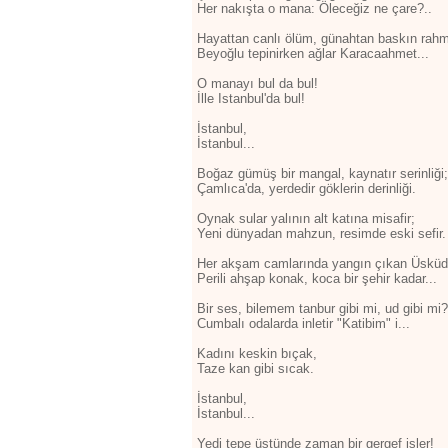
Her nakışta o mana: Öleceğiz ne çare?..
Hayattan canlı ölüm, günahtan baskın rahm
Beyoğlu tepinirken ağlar Karacaahmet...
O manayı bul da bul!
İlle Istanbul'da bul!
İstanbul,
İstanbul...
Boğaz gümüş bir mangal, kaynatır serinliği;
Çamlıca'da, yerdedir göklerin derinliği.
Oynak sular yalının alt katına misafir;
Yeni dünyadan mahzun, resimde eski sefir.
Her akşam camlarında yangın çıkan Üsküd
Perili ahşap konak, koca bir şehir kadar...
Bir ses, bilemem tanbur gibi mi, ud gibi mi?
Cumbalı odalarda inletir "Katibim" i...
Kadını keskin bıçak,
Taze kan gibi sıcak.
İstanbul,
İstanbul...
Yedi tepe üstünde zaman bir gergef işler!