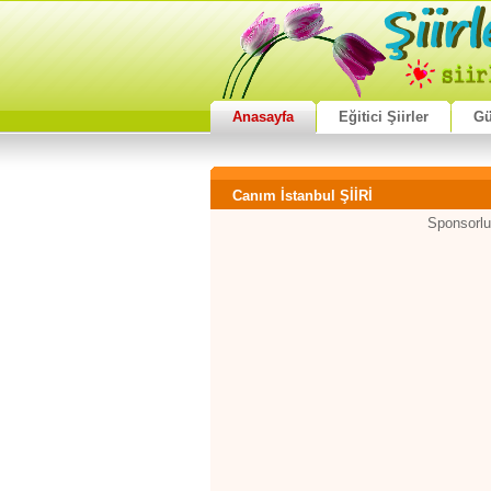
Anasayfa
Eğitici Şiirler
Gü
Canım İstanbul ŞİİRİ
Sponsorlu