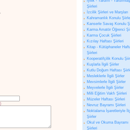
İyilik - Yardım - Yardıml
Şiirleri
,
İzcilik Şiirleri ve Marşları
Kahramanlık Konulu Şiirle
Kanserle Savaş Konulu Şi
Karma Amatör Öğrenci Şiir
Karma Çocuk Şiirleri
Kızılay Haftası Şiirleri
Kitap - Kütüphaneler Haft
Şiirleri
Kooperatifçilik Konulu Şiir
Kuşlarla İlgili Şiirler
Kutlu Doğum Haftası Şiirl
Mesleklerle İlgili Şiirler
Mevsimlerle İlgili Şiirler
Meyvelerle İlgili Şiirler
Milli Eğitim Vakfı Şiirleri
Müzeler Haftası Şiirleri
)
Nevruz Bayramı Şiirleri
Noktalama İşaretleriyle İlg
Şiirler
Okul ve Okuma Bayramı
Şiirleri