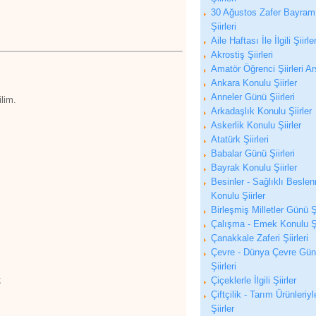
30 Ağustos Zafer Bayram
Şiirleri
Aile Haftası İle İlgili Şiirle
Akrostiş Şiirleri
Amatör Öğrenci Şiirleri Ar
Ankara Konulu Şiirler
Anneler Günü Şiirleri
lim.
Arkadaşlık Konulu Şiirler
Askerlik Konulu Şiirler
Atatürk Şiirleri
Babalar Günü Şiirleri
Bayrak Konulu Şiirler
Besinler - Sağlıklı Besle
Konulu Şiirler
Birleşmiş Milletler Günü Şi
Çalışma - Emek Konulu Şi
Çanakkale Zaferi Şiirleri
Çevre - Dünya Çevre Gü
Şiirleri
;
Çiçeklerle İlgili Şiirler
.
Çiftçilik - Tarım Ürünleriyle
Şiirler