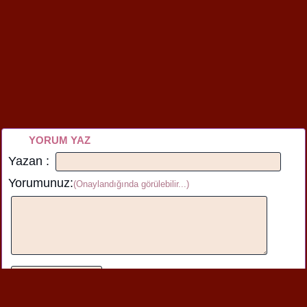
YORUM YAZ
Yazan :
Yorumunuz:
(Onaylandığında görülebilir...)
Bu içerik hakkında henüz yorum yazılmamış.İlk yorumu üstteki