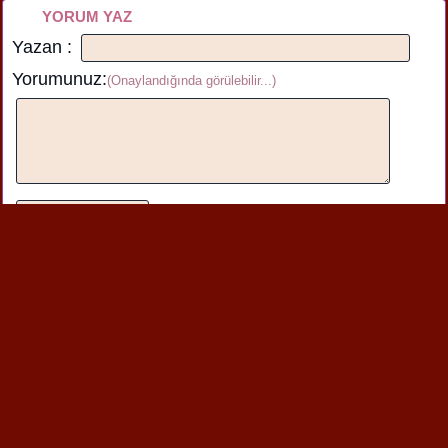
YORUM YAZ
Yazan :
Yorumunuz:
(Onaylandığında görülebilir...)
Bu içerik hakkında henüz yorum yazılmamış.İlk yorumu üstteki
formu kullanarak yazabilirsiniz.
Benzer şiirlere de bakabilirsin
İşsiz Veterinerim
İşsiz Veterinerim
Köfteciyle Konuşamadım