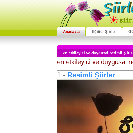
Anasayfa
Eğitici Şiirler
Gü
en etkileyici ve duygusal resimli şi
en etkileyici ve duygusal re
1 -
Resimli Şiirler