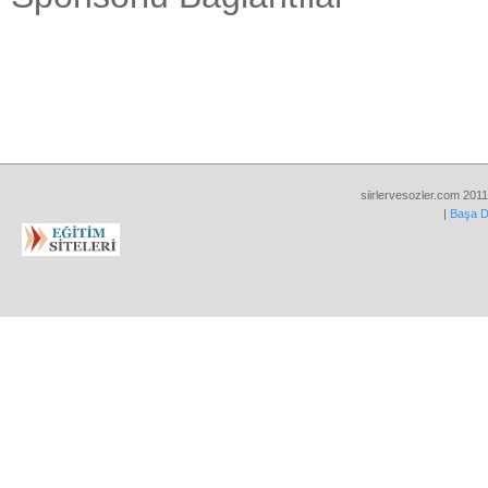
siirlervesozler.com 2011
|
Başa 