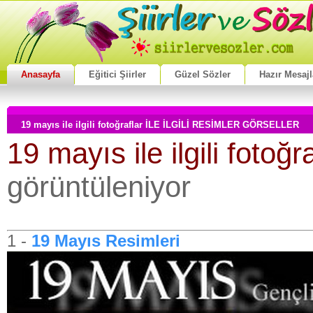
Anasayfa
Eğitici Şiirler
Güzel Sözler
Hazır Mesajl
19 mayıs ile ilgili fotoğraflar İLE İLGİLİ RESİMLER GÖRSELLER
19 mayıs ile ilgili fotoğr
görüntüleniyor
1 -
19 Mayıs Resimleri