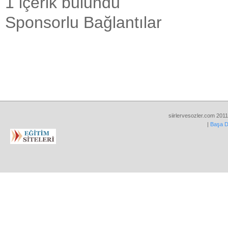
1 içerik bulundu
Sponsorlu Bağlantılar
siirlervesozler.com 2011
|
Başa 